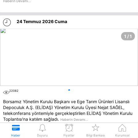
Haberin Devamı...
time
24 Temmuz 2026 Cuma
1 / 1
22082
eye
Borsamız Yönetim Kurulu Başkanı ve Ege Tarım Ürünleri Lisanslı
Depoculuk A.Ş. (ELİDAŞ) Yönetim Kurulu Üyesi Nejat SAĞEL,
telekonferans yöntemiyle gerçekleştirilen ELİDAŞ Yönetim Kurulu
Toplantısı'na katılım sağladı.
Haberin Devamı...
card_fill
bell
alarm
staroflife
home
Haber
Duyuru
Fiyatlar
Bilgi Bankası
Kurumsal